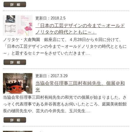
更新日：2018.2.5
「日本の工芸デザインの今まで～オールド
ノリタケの時代とともに～」
ノリタケ・大倉陶園 銀座店にて、４月28日から６回に分けて、
「日本の工芸デザインの今まで～オールドノリタケの時代とともに
～」と題するセミナーをさせていただきます....
更新日：2017.3.29
当協会常任理事三田村有純先生、個展＠和
光
当協会常任理事三田村有純先生の和光での個展が始まりました。さ
っそく代表理事である井谷善恵もお伺いしたところ、庭園美術館館
長の樋田先生や、芸大の今井先生、玉川先生....