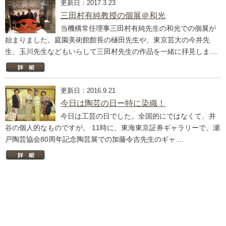
更新日：2017.3.23
三田村有純教授の個展＠和光
当機構常任理事三田村有純先生の和光での個展が
始まりました。庭園美術館館長の樋田先生や、東京芸大の今井先
生、玉川先生などもいらして三田村先生の作品を一緒に拝見しま....
更新日：2016.9.21
今日は陶芸の日ー特に染織！
今日は工芸の日でした。全国的にではなくて、井
谷の個人的なものですが。 11時に、東海東京証券ギャラリーで、瀬
戸陶芸協会80周年記念陶芸展での加藤令吉先生のギャ....