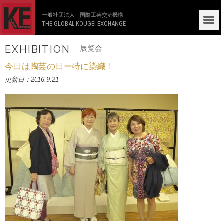
一般社団法人 国際工芸交流機構
THE GLOBAL KOUGEI EXCHANGE
EXHIBITION
展覧会
今日は陶芸の日ー特に染織！
更新日：2016.9.21