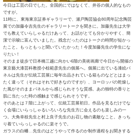
今日は工芸の日でした。全国的にではなくて、井谷の個人的なもの
ですが。
11時に、東海東京証券ギャラリーで、瀬戸陶芸協会80周年記念陶芸
展での加藤令吉先生のギャラリートークを聞きに。加藤先生は大学
でも教えていらしゃるだけあって、お話がとても分かりやすく、簡
潔で示唆に富んでいました。残念だったのはトークの時間が短かっ
たこと。もっともっと聞いていたかった！今度加藤先生の学生にな
りたい！
そのまま徒歩で日本橋三越に向かい6階の美術画廊で今日から開催の
東京藝大漆芸科教授小椋範彦先生の個展へ。個展に出ている漆絵パ
ネルは先生が伝統工芸展に毎年出品されている箱ものなどとはまっ
たく違って（それはそれで好きなのですが）、ヨーロッパの乾燥し
た風がそのままパネルから感じられそうな質感。あの独特の香りと
肌に当たった時の感触まで感じられそうです。
そのあとは７階に上がって、伝統工芸展初日。作品を見るだけでな
く会場にいらっしゃるいろいろな先生方に会えるのも楽しみの一
つ。大角幸枝先生と村上良子先生のお召し物の素敵なこと。きっち
り着ていらっしゃるのに楽そうで。
ガラスの白幡
…
先生のはどうやって作るのか制作過程をお聞きする