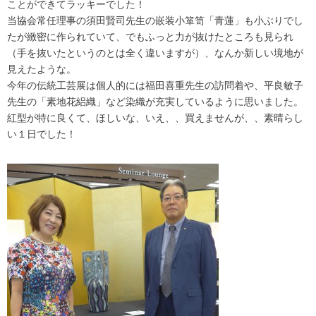
ことができてラッキーでした！
当協会常任理事の須田賢司先生の嵌装小箪笥「青蓮」も小ぶりでし
たが緻密に作られていて、でもふっと力が抜けたところも見られ
（手を抜いたというのとは全く違いますが）、なんか新しい境地が
見えたような。
今年の伝統工芸展は個人的には福田喜重先生の訪問着や、平良敏子
先生の「素地花絽織」など染織が充実しているように思いました。
紅型が特に良くて、ほしいな、いえ、、買えませんが、、素晴らし
い１日でした！