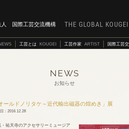
THE GLOBAL KOUGE
法人 国際工芸交流機構
NEWS
工芸とは
KOUGEI
工芸作家
ARTIST
国際工芸交
NEWS
お知らせ
オールドノリタケ～近代輸出磁器の煌めき」展
：2016.12.28
黒・祐天寺のアクセサリーミュージア